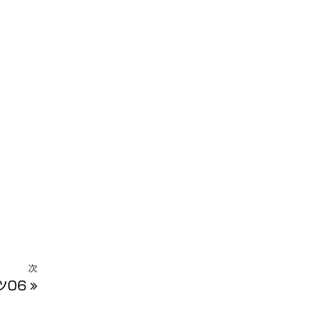
次
次
ツ06
の