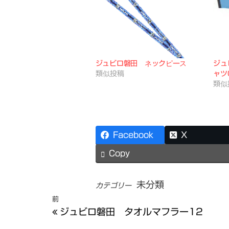
ジュビロ磐田 ネックピース
ジュ
類似投稿
ャツ
類似
Facebook
X
Copy
未分類
カテゴリー
投
前
前
ジュビロ磐田 タオルマフラー12
の
稿