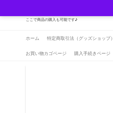
コ
Jリーグ・グッズ 福寿屋
ン
テ
ここで商品の購入も可能です♪
ン
ツ
ホーム
特定商取引法（グッズショップ
へ
ス
キ
お買い物カゴページ
購入手続きページ
ッ
プ