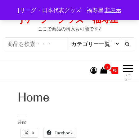
コ
Jリーグ・日本代表グッズ 福寿屋
非表示
ン
Jリーグ・グッズ 福寿屋
テ
ここで商品の購入も可能です♪
ン
ツ
へ
ス
キ
0
¥0
ッ
メニ
ュー
プ
Home
共有:
X
Facebook