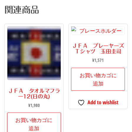
エ
関連商品
ル
ン
ミ
ュ
ＪＦＡ プレーヤーズ
ヘ
Ｔシャツ 玉田圭司
ン
¥
1,571
対
ボ
お買い物カゴに
カ
追加
ジ
ＪＦＡ タオルマフラ
ー12(日の丸)
ュ
Add to wishlist
¥
1,980
ニ
ア
お買い物カゴに
ー
追加
ズ