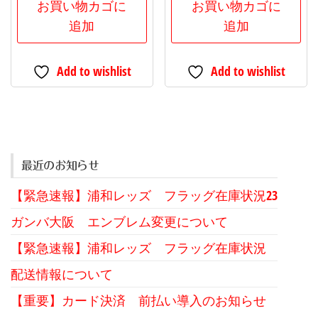
価
の
価
の
お買い物カゴに
お買い物カゴに
格
価
格
価
追加
追加
は
格
は
格
¥660
は
¥660
は
Add to wishlist
Add to wishlist
で
¥560
で
¥560
し
で
し
で
た。
す。
た。
す。
最近のお知らせ
【緊急速報】浦和レッズ フラッグ在庫状況23
ガンバ大阪 エンブレム変更について
【緊急速報】浦和レッズ フラッグ在庫状況
配送情報について
【重要】カード決済 前払い導入のお知らせ