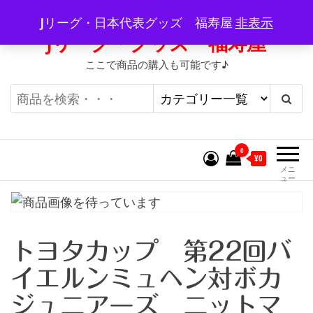
コ
Jリーグ・日本代表グッズ 福寿屋
非表示
ン
Jリーグ・グッズ 福寿屋
テ
ここで商品の購入も可能です♪
ン
ツ
へ
ス
キ
0
¥0
ッ
メニ
ュー
プ
トヨタカップ 第22回バ
イエルンミュヘン対ボカ
ジュニアーズ ニットマ