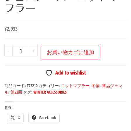
フラー
¥
2,933
ト
-
+
お買い物カゴに追加
ヨ
タ
Add to wishlist
カ
ッ
商品コード:
TC2210
カテゴリー:
ニットマフラー
,
冬物
,
商品ジャン
プ
ル
,
第22回
タグ:
WINTER ACCESSORIES
第
22
共有:
回
X
Facebook
バ
イ