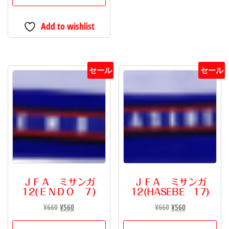
ニ
Add to wishlist
ッ
ト
マ
フ
セール
セール
ラ
ー
個
ＪＦＡ ミサンガ
ＪＦＡ ミサンガ
12(ＥＮＤＯ ７)
12(HASEBE 17)
元
現
元
現
¥
660
¥
560
¥
660
¥
560
の
在
の
在