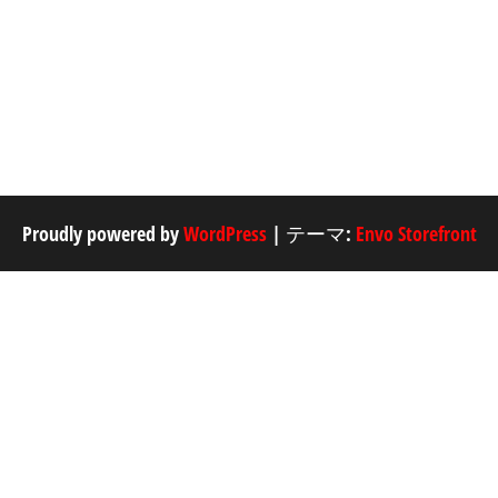
Proudly powered by
WordPress
|
テーマ:
Envo Storefront