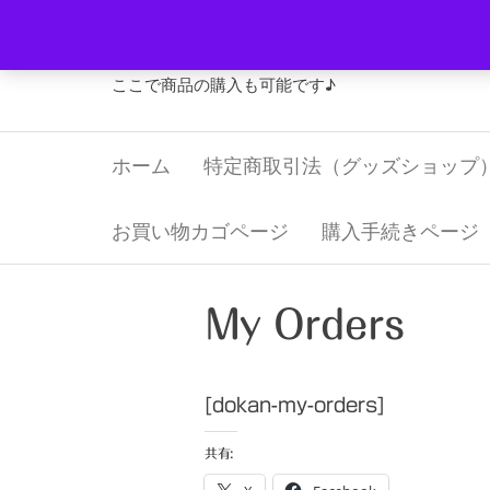
コ
Jリーグ・グッズ 福寿屋
ン
テ
ここで商品の購入も可能です♪
ン
ツ
ホーム
特定商取引法（グッズショップ
へ
ス
キ
お買い物カゴページ
購入手続きページ
ッ
プ
My Orders
[dokan-my-orders]
共有: