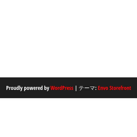
Proudly powered by
WordPress
|
テーマ:
Envo Storefront