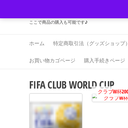
コ
Jリーグ・グッズ 福寿屋
ン
テ
ここで商品の購入も可能です♪
ン
ツ
ホーム
特定商取引法（グッズショップ
へ
ス
キ
お買い物カゴページ
購入手続きページ
ッ
プ
FIFA CLUB WORLD CUP
クラブW杯200