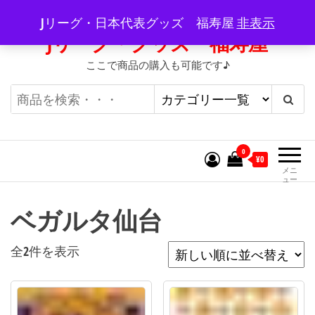
コ
Jリーグ・日本代表グッズ 福寿屋
非表示
ン
Jリーグ・グッズ 福寿屋
テ
ここで商品の購入も可能です♪
ン
ツ
へ
ス
キ
0
¥0
ッ
メニ
ュー
プ
ベガルタ仙台
新
全2件を表示
し
い
順