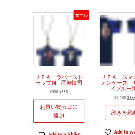
た。
す。
た。
ョ
セール
ン
は
商
品
ペ
ー
ジ
か
ＪＦＡ ラバースト
ＪＦＡ スマ
ラップ14 岡崎慎司
ォンケース 
ら
イブルー(1
元
現
選
¥
990
¥
550
元
¥
1,100
¥
73
の
在
択
の
価
の
お買い物カゴに
で
価
続きを読
格
価
追加
き
格
は
格
ま
は
¥990
は
Add to wi
¥1,1
す
Add to wishlist
で
¥550