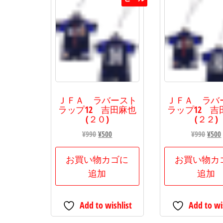
の
バ
リ
エ
ー
シ
ョ
ＪＦＡ ラバースト
ＪＦＡ ラバ
ラップ12 吉田麻也
ラップ12 吉
ン
(２０)
(２２)
が
元
現
元
¥
990
¥
500
¥
990
¥
500
あ
の
在
の
り
価
の
価
お買い物カゴに
お買い物カ
ま
格
価
格
追加
追加
す。
は
格
は
オ
¥990
は
¥990
Add to wishlist
Add to wi
で
¥500
で
プ
し
で
し
シ