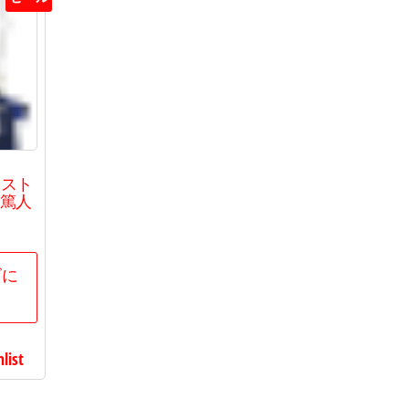
ースト
田篤人
現
在
の
ゴに
価
格
は
list
00
で
す。