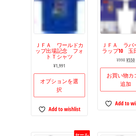
ＪＦＡ ワールドカ
ＪＦＡ ラバ
ップ出場記念 フォ
ラップ10 玉
トＴシャツ
元
¥
990
¥
550
¥
1,991
の
価
お買い物カ
こ
オプションを選
格
追加
の
は
択
商
¥990
品
Add to wi
で
Add to wishlist
に
し
は
た。
複
数
セール