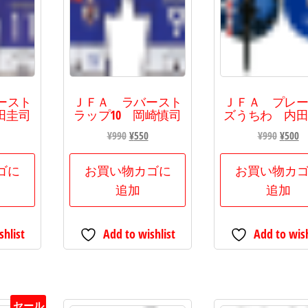
ースト
ＪＦＡ ラバースト
ＪＦＡ プレ
田圭司
ラップ10 岡崎慎司
ズうちわ 内
現
元
現
元
¥
990
¥
550
¥
990
¥
500
在
の
在
の
の
価
の
価
ゴに
お買い物カゴに
お買い物カ
価
格
価
格
追加
追加
格
は
格
は
は
¥990
は
¥990
shlist
Add to wishlist
Add to wish
¥550
で
¥550
で
¥5
で
し
で
し
す。
た。
す。
た。
セール