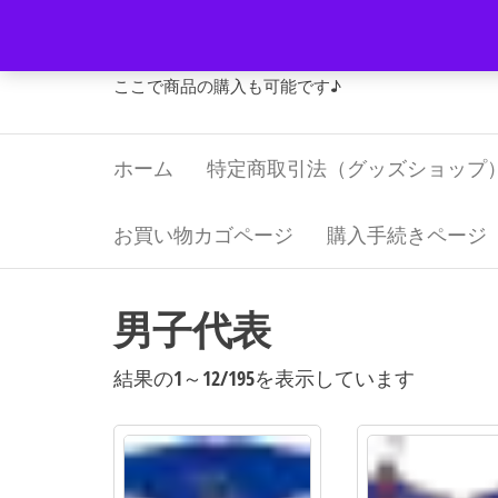
コ
Jリーグ・グッズ 福寿屋
ン
テ
ここで商品の購入も可能です♪
ン
ツ
ホーム
特定商取引法（グッズショップ
へ
ス
キ
お買い物カゴページ
購入手続きページ
ッ
プ
男子代表
新
結果の1～12/195を表示しています
し
い
順