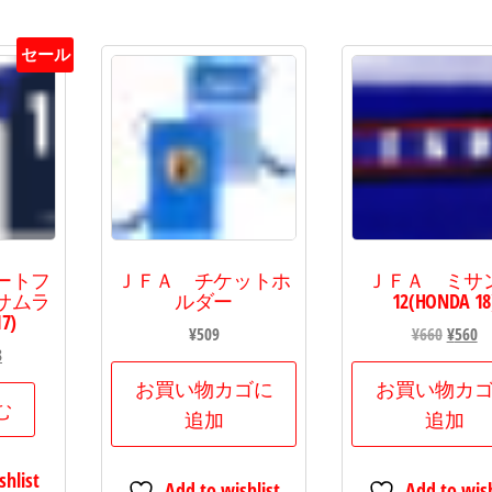
す。
セール
ートフ
ＪＦＡ チケットホ
ＪＦＡ ミサ
サムラ
ルダー
12(HONDA 18
7)
元
¥
509
¥
660
¥
560
現
8
の
在
価
お買い物カゴに
お買い物カ
の
む
格
追加
追加
価
は
格
¥660
shlist
00
は
Add to wishlist
Add to wish
で
¥5