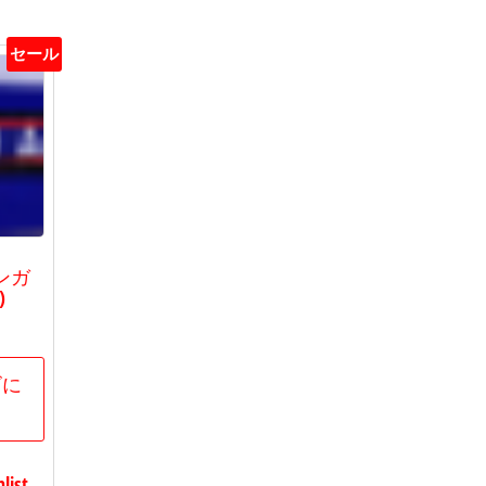
セール
ンガ
)
現
在
の
ゴに
価
格
は
list
60