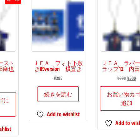
ースト
ＪＦＡ フォト下敷
ＪＦＡ ラバ
田麻也
き09version 横置き
ラップ12 内
元
¥
385
¥
990
¥
500
現
の
在
価
続きを読む
お買い物カ
の
ゴに
格
追加
価
は
Add to wishlist
格
¥990
は
Add to wish
で
¥5
shlist
¥500
し
で
た。