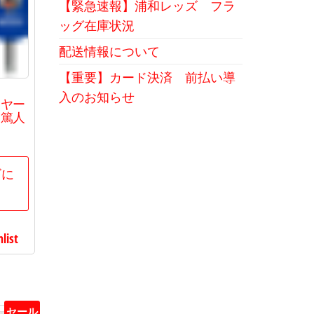
【緊急速報】浦和レッズ フラ
ッグ在庫状況
配送情報について
【重要】カード決済 前払い導
入のお知らせ
ーヤー
田篤人
現
在
の
ゴに
価
格
は
list
00
で
す。
セール