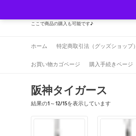
コ
Jリーグ・グッズ 福寿屋
ン
テ
ここで商品の購入も可能です♪
ン
ツ
ホーム
特定商取引法（グッズショップ
へ
ス
キ
お買い物カゴページ
購入手続きページ
ッ
プ
阪神タイガース
新
結果の1～12/15を表示しています
し
い
順