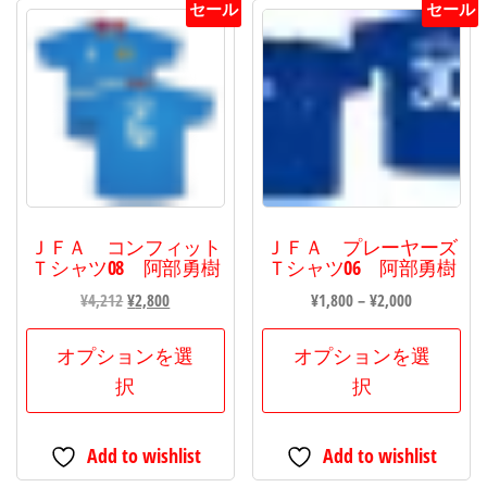
数
セール
セール
の
バ
リ
エ
ー
シ
ョ
ＪＦＡ コンフィット
ＪＦＡ プレーヤーズ
ン
Ｔシャツ08 阿部勇樹
Ｔシャツ06 阿部勇樹
が
元
現
価
¥
4,212
¥
2,800
¥
1,800
–
¥
2,000
あ
の
在
格
こ
こ
り
価
の
帯:
オプションを選
オプションを選
の
の
ま
格
価
¥1,800
択
択
商
商
は
格
–
す。
品
品
¥4,212
は
¥2,000
オ
Add to wishlist
Add to wishlist
で
¥2,800
に
に
プ
し
で