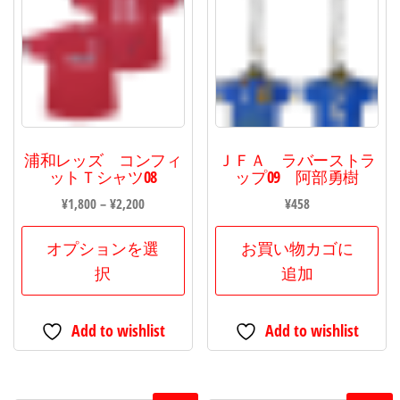
浦和レッズ コンフィ
ＪＦＡ ラバーストラ
ットＴシャツ08
ップ09 阿部勇樹
価
¥
1,800
–
¥
2,200
¥
458
格
こ
帯:
オプションを選
お買い物カゴに
の
¥1,800
択
追加
商
–
品
¥2,200
Add to wishlist
Add to wishlist
に
は
複