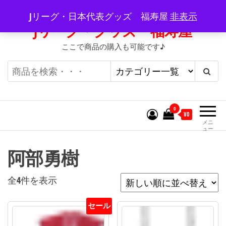
コ
Jリーグ・日本代表グッズ 福寿屋
非表示
ン
Jリーグ・グッズ 福寿屋
テ
ここで商品の購入も可能です♪
ン
ツ
へ
ス
キ
0
¥0
ッ
メニ
ュー
プ
阿部勇樹
新
全4件を表示
し
セール
い
順