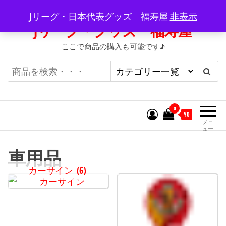
コ
Jリーグ・日本代表グッズ 福寿屋
非表示
ン
Jリーグ・グッズ 福寿屋
テ
ここで商品の購入も可能です♪
ン
ツ
へ
ス
キ
0
¥0
ッ
メニ
ュー
プ
車用品
カーサイン
(6)