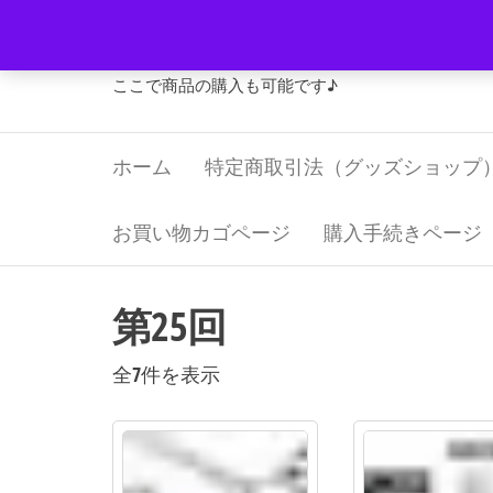
コ
Jリーグ・グッズ 福寿屋
ン
テ
ここで商品の購入も可能です♪
ン
ツ
ホーム
特定商取引法（グッズショップ
へ
ス
キ
お買い物カゴページ
購入手続きページ
ッ
プ
第25回
新
全7件を表示
し
い
順