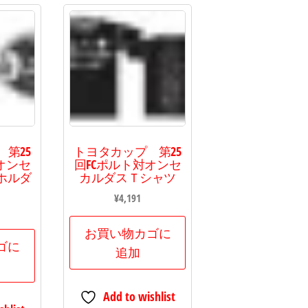
第25
トヨタカップ 第25
オンセ
回FCポルト対オンセ
ホルダ
カルダスＴシャツ
¥
4,191
お買い物カゴに
ゴに
追加
Add to wishlist