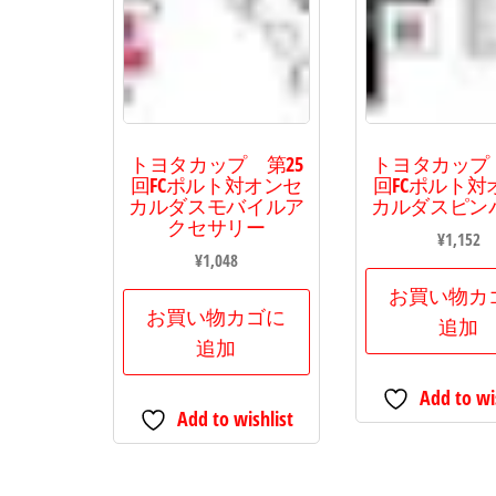
トヨタカップ 第25
トヨタカップ 
回FCポルト対オンセ
回FCポルト対
カルダスモバイルア
カルダスピン
クセサリー
¥
1,152
¥
1,048
お買い物カ
お買い物カゴに
追加
追加
Add to wi
Add to wishlist