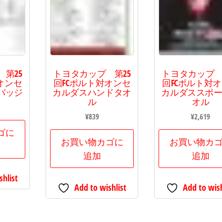
第25
トヨタカップ 第25
トヨタカップ 
オンセ
回FCポルト対オンセ
回FCポルト対
バッジ
カルダスハンドタオ
カルダススポ
ル
オル
¥
839
¥
2,619
ゴに
お買い物カゴに
お買い物カ
追加
追加
shlist
Add to wishlist
Add to wish