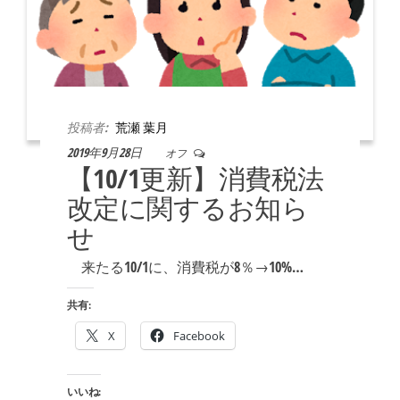
投稿者:
荒瀬 葉月
2019年9月28日
オフ
【10/1更新】消費税法
改定に関するお知ら
せ
来たる10/1に、消費税が8％→10%…
共有:
X
Facebook
いいね: