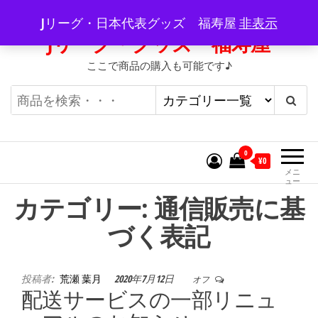
コ
Jリーグ・日本代表グッズ 福寿屋
非表示
ン
Jリーグ・グッズ 福寿屋
テ
ここで商品の購入も可能です♪
ン
ツ
へ
ス
キ
0
¥0
ッ
メニ
ュー
プ
カテゴリー:
通信販売に基
づく表記
投稿者:
荒瀬 葉月
2020年7月12日
オフ
配送サービスの一部リニュ