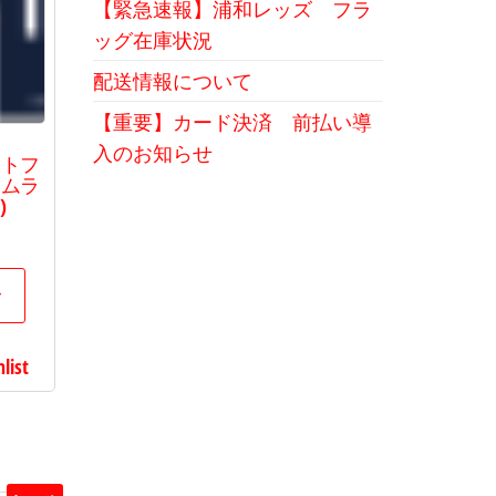
【緊急速報】浦和レッズ フラ
ッグ在庫状況
配送情報について
【重要】カード決済 前払い導
入のお知らせ
ートフ
サムラ
)
現
在
の
む
価
格
list
0
は
738
で
す。