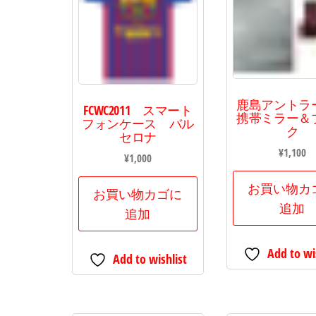
鹿島アント
FCWC2011 スマート
携帯ミラー＆
フォンケース バル
ク
セロナ
¥
1,100
¥
1,000
お買い物カ
お買い物カゴに
追加
追加
Add to wi
Add to wishlist