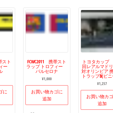
た。
携帯スト
FCWC2011 携帯スト
トヨタカップ 
フィー
ラップ トロフィー
回レアルマド
ル
バルセロナ
対オリンピア 
トラップB(ビニ
¥
1,000
¥
1,257
ゴに
お買い物カゴに
お買い物カ
追加
追加