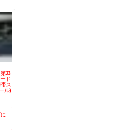
す。
第23
リード
携帯ス
ール)
ゴに