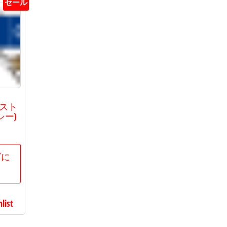
セール
帯スト
シー)
現
在
の
ゴに
価
格
0
は
list
500
で