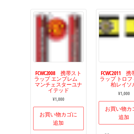
FCWC2008 携帯スト
FCWC2011 
ラップ エンブレム
ラップ トロ
マンチェスターユナ
柏レイソ
イテッド
¥
1,000
¥
1,000
お買い物カ
お買い物カゴに
追加
追加