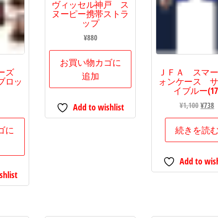
ヴィッセル神戸 ス
ヌーピー携帯ストラ
ップ
¥
880
お買い物カゴに
ラーズ
ＪＦＡ スマ
追加
ブロッ
ォンケース 
イブルー(17
元
¥
1,100
¥
738
Add to wishlist
の
価
ゴに
続きを読
格
は
Add to wish
¥1,10
shlist
で
¥
し
た。