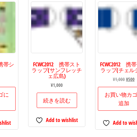
携帯シ
FCWC2012 携帯スト
FCWC2012 携
ラップ(サンフレッチ
ラップ(チェル
ェ広島)
元
¥
1,000
¥
500
¥
1,000
の
価
ゴに
お買い物カ
続きを読む
格
追加
は
¥1,00
Add to wishlist
shlist
Add to wish
で
¥
し