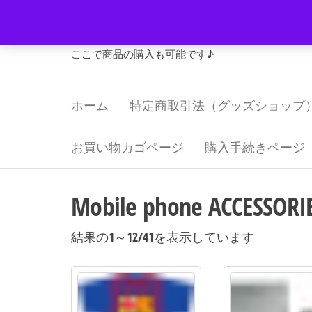
コ
Jリーグ・グッズ 福寿屋
ン
テ
ここで商品の購入も可能です♪
ン
ツ
ホーム
特定商取引法（グッズショップ
へ
ス
キ
お買い物カゴページ
購入手続きページ
ッ
プ
Mobile phone ACCESSORI
新
結果の1～12/41を表示しています
し
い
順