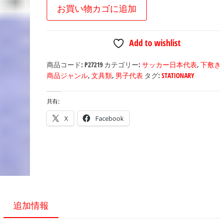
Ｊ
お買い物カゴに追加
Ｆ
Ａ
Add to wishlist
エ
ン
商品コード:
P27219
カテゴリー:
サッカー日本代表
,
下敷
ブ
商品ジャンル
,
文具類
,
男子代表
タグ:
STATIONARY
レ
ム
共有:
下
X
Facebook
敷
き
個
追加情報