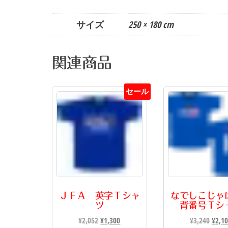
サイズ
250 × 180 cm
関連商品
セール
ＪＦＡ 英字Ｔシャ
なでしこじ
ツ
背番号Ｔシ
元
現
元
¥
2,052
¥
1,300
¥
3,240
¥
2,1