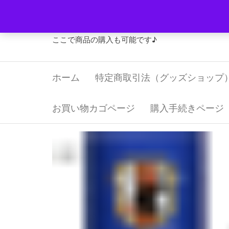
コ
Jリーグ・グッズ 福寿屋
ン
テ
ここで商品の購入も可能です♪
ン
ツ
ホーム
特定商取引法（グッズショップ
へ
ス
キ
お買い物カゴページ
購入手続きページ
ッ
プ