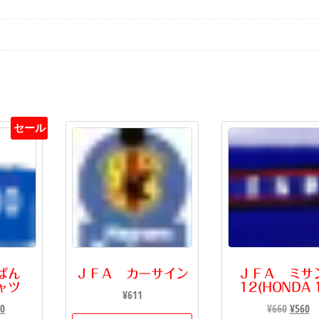
セール
ゃぱん
ＪＦＡ カーサイン
ＪＦＡ ミサ
ャツ
12(HONDA 
¥
611
現
元
00
¥
660
¥
560